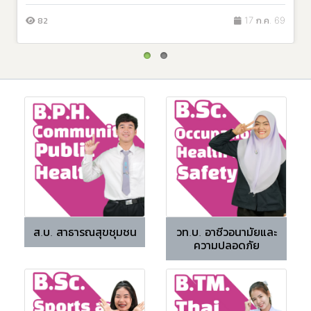
202
17 ก.ค. 69
ส.บ. สาธารณสุขชุมชน
วท.บ. อาชีวอนามัยและ
ความปลอดภัย