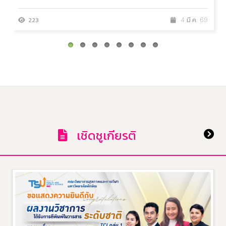
223
4 มี.ค. 69
เชิดชูเกียรติ