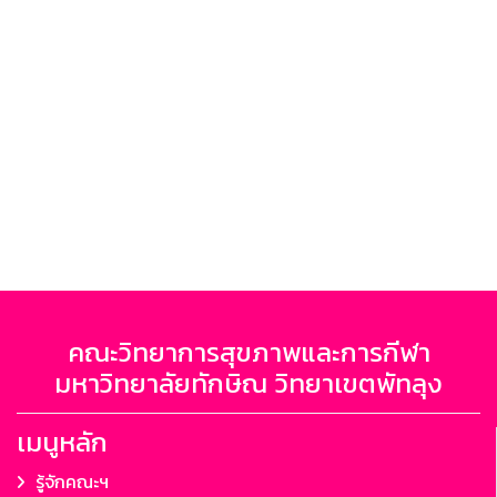
คณะวิทยาการสุขภาพและการกีฬา
มหาวิทยาลัยทักษิณ วิทยาเขตพัทลุง
เมนูหลัก
รู้จักคณะฯ