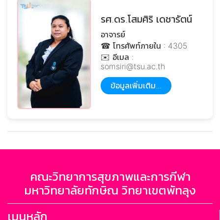
รศ.ดร.โสมศิริ เดชารัตน์
อาจารย์
☎ โทรศัพท์ภายใน : 4305
✉️ อีเมล :
somsiri@tsu.ac.th
ข้อมูลเพิ่มเติม...
คณะวิทยาการสุขภาพและการกีฬา
มหาวิทยาลัยทักษิณ วิทยาเขตพัทลุง
เมนูหลัก