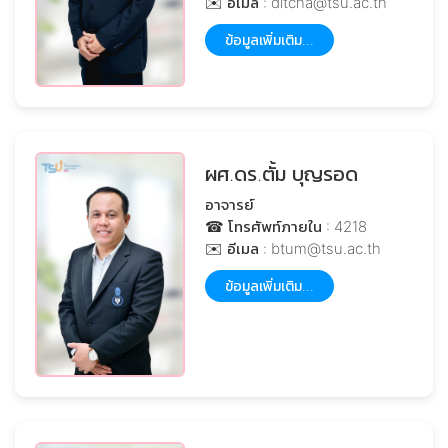
✉️ อีเมล : ditcha@tsu.ac.th
ข้อมูลเพิ่มเติม...
ผศ.ดร.ตั้ม บุญรอด
อาจารย์
☎ โทรศัพท์ภายใน : 4218
✉️ อีเมล : btum@tsu.ac.th
ข้อมูลเพิ่มเติม...