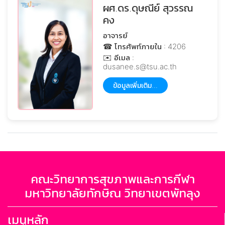
ผศ.ดร.ดุษณีย์ สุวรรณ
คง
อาจารย์
☎ โทรศัพท์ภายใน : 4206
✉️ อีเมล :
dusanee.s@tsu.ac.th
ข้อมูลเพิ่มเติม...
คณะวิทยาการสุขภาพและการกีฬา
มหาวิทยาลัยทักษิณ วิทยาเขตพัทลุง
เมนูหลัก