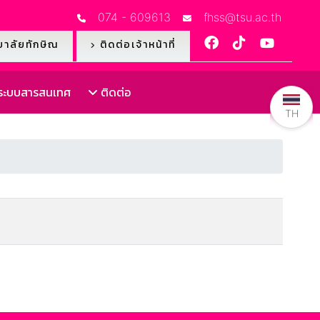
074 - 609613
fhss@tsu.ac.th
าลัยทักษิณ
ติดต่อเจ้าหน้าที่
ะบบสารสนเทศ
ติดต่อ
TH