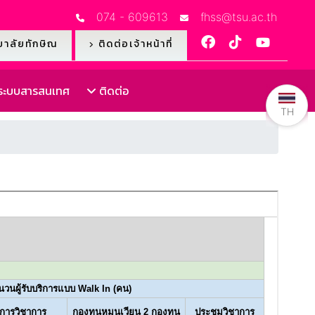
074 - 609613
fhss@tsu.ac.th
าลัยทักษิณ
ติดต่อเจ้าหน้าที่
ะบบสารสนเทศ
ติดต่อ
TH