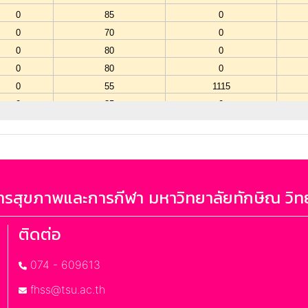
รสุขภาพและการกีฬา มหาวิทยาลัยทักษิณ วิท
ติดต่อ
074 - 609613
fhss@tsu.ac.th