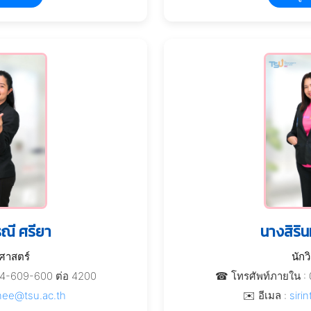
ณี ศรียา
นางสิริ
าศาสตร์
นักว
74-609-600 ต่อ 4200
☎ โทรศัพท์ภายใน : 
nee@tsu.ac.th
✉️ อีเมล :
siri