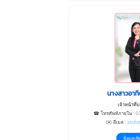
นางสาวอาทิ
เจ้าหน้าที่
☎ โทรศัพท์ภายใน : 0
✉️ อีเมล :
atidta
ข้อมูลเพิ่