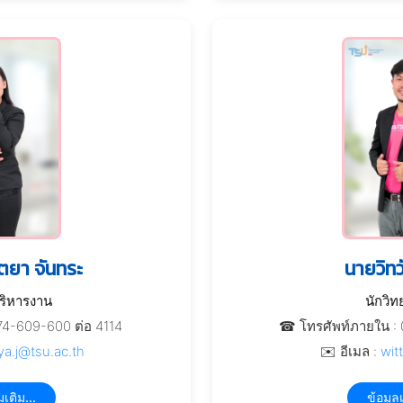
ตยา จันทระ
นายวิทว
บริหารงาน
นักวิท
74-609-600 ต่อ 4114
☎ โทรศัพท์ภายใน : 
ya.j@tsu.ac.th
✉️ อีเมล :
wit
มเติม...
ข้อมูลเ