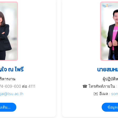
ใจ ณ ไพรี
นายสมห
บริหารงาน
ผู้ปฏิบัติ
74-609-600 ต่อ 4111
☎ โทรศัพท์ภายใน : 
jai@tsu.ac.th
✉️ อีเมล :
som
มเติม...
ข้อมูลเ