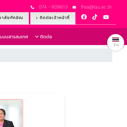
074 - 609613
fhss@tsu.ac.th
าลัยทักษิณ
ติดต่อเจ้าหน้าที่
ะบบสารสนเทศ
ติดต่อ
TH