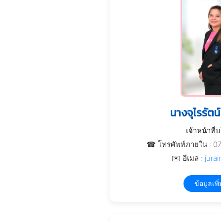
นางจุไรรัตน์
เจ้าหน้าที่
☎ โทรศัพท์ภายใน : 0
✉️ อีเมล :
jurai
ข้อมูลเพิ่