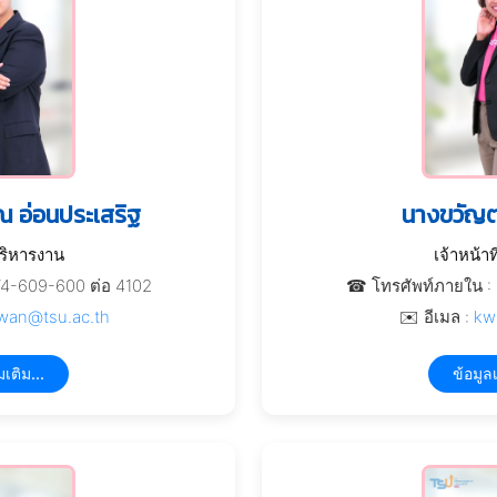
 อ่อนประเสริฐ
นางขวัญตา
บริหารงาน
เจ้าหน้า
74-609-600 ต่อ 4102
☎ โทรศัพท์ภายใน : 
wan@tsu.ac.th
✉️ อีเมล :
kw
มเติม...
ข้อมูลเ