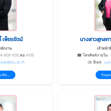
 เพ็ชรรัตน์
นางสาวสุกลก
ำนักงาน
เจ้าหน้า
74-609-600 ต่อ 4106
☎ โทรศัพท์ภายใน : 
sak@tsu.ac.th
✉️ อีเมล :
suk
มเติม...
ข้อมูลเ