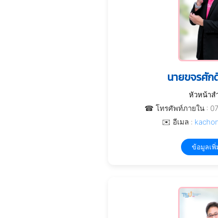
นายขจรศักดิ์
หัวหน้าส
☎ โทรศัพท์ภายใน : 0
✉️ อีเมล :
kachon
ข้อมูลเพิ่