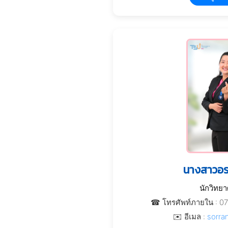
นางสาวอร
นักวิทย
☎ โทรศัพท์ภายใน : 0
✉️ อีเมล :
sorra