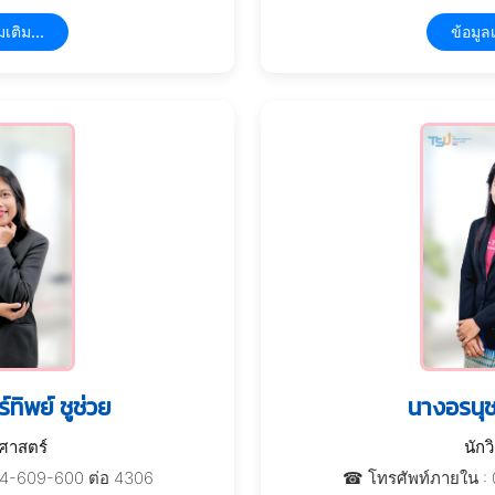
มเติม...
ข้อมูลเ
ทิพย์ ชูช่วย
นางอรนุช
าศาสตร์
นักว
74-609-600 ต่อ 4306
☎ โทรศัพท์ภายใน : 