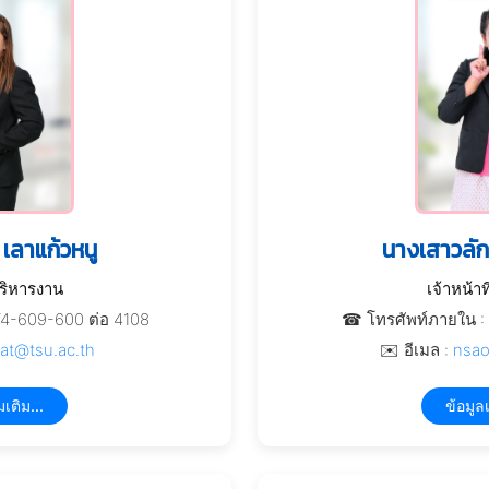
 เลาแก้วหนู
นางเสาวลัก
บริหารงาน
เจ้าหน้า
74-609-600 ต่อ 4108
☎ โทรศัพท์ภายใน : 
rat@tsu.ac.th
✉️ อีเมล :
nsao
มเติม...
ข้อมูลเ