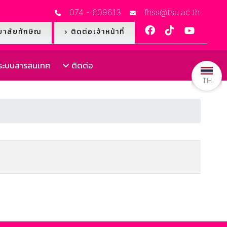
074 - 609613
fhss@tsu.ac.th
าลัยทักษิณ
ติดต่อเจ้าหน้าที่
ะบบสารสนเทศ
ติดต่อ
TH