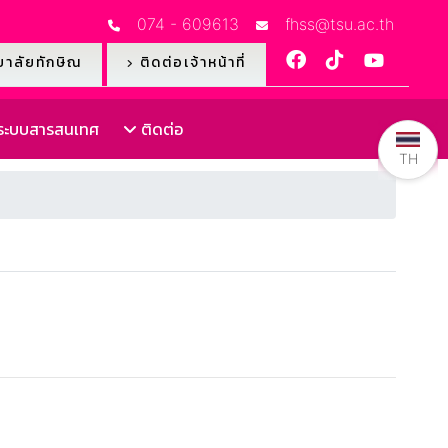
074 - 609613
fhss@tsu.ac.th
าลัยทักษิณ
ติดต่อเจ้าหน้าที่
ะบบสารสนเทศ
ติดต่อ
TH