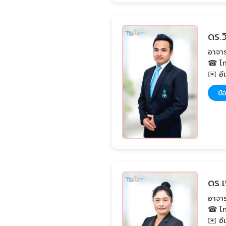
ดร.ว
อาจาร
☎ โท
✉️ อี
ข้อ
ดร.เ
อาจาร
☎ โท
✉️ อี