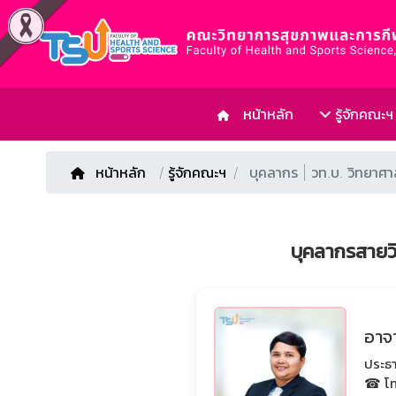
หน้าหลัก
รู้จักคณะฯ
หน้าหลัก
/
รู้จักคณะฯ
บุคลากร | วท.บ. วิทยาศ
บุคลากรสายว
อาจ
ประธ
☎ โท