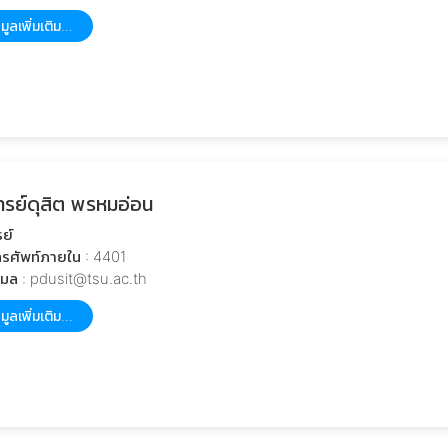
มูลเพิ่มเติม...
รย์ดุสิต พรหมอ่อน
ย์
รศัพท์ภายใน : 4401
เมล : pdusit@tsu.ac.th
มูลเพิ่มเติม...