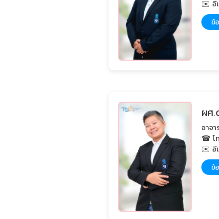
✉️ อี
ข้อ
ผศ.ด
อาจาร
☎ โท
✉️ อีเ
ข้อ