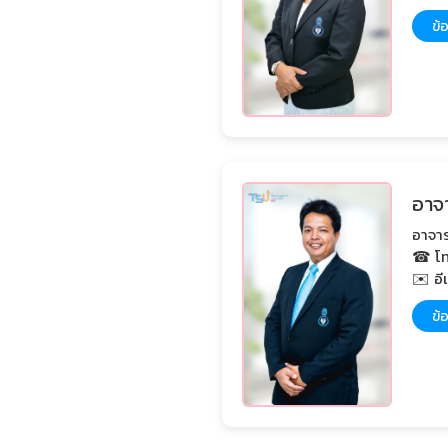
ข้อ
อาจา
อาจาร
☎ โท
✉️ อี
ข้อ