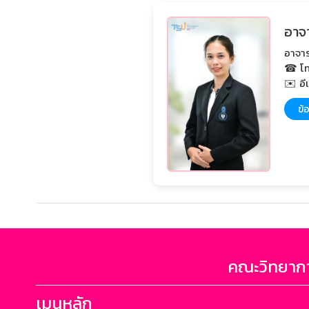
อาจ
อาจาร
☎ โท
✉️ อี
ข้อ
คณะวิทยากา
เมนูหลัก