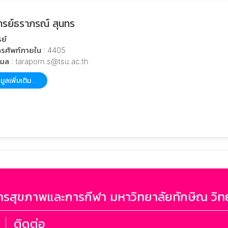
ารย์ธราภรณ์ สุนทร
ย์
รศัพท์ภายใน : 4405
เมล : taraporn.s@tsu.ac.th
มูลเพิ่มเติม...
รสุขภาพและการกีฬา มหาวิทยาลัยทักษิณ วิท
ติดต่อ