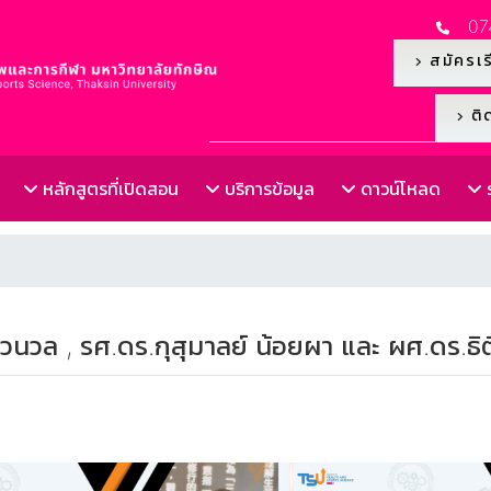
07
สมัครเร
ติด
หลักสูตรที่เปิดสอน
บริการข้อมูล
ดาวน์โหลด
ร
นวล , รศ.ดร.กุสุมาลย์ น้อยผา และ ผศ.ดร.ธ