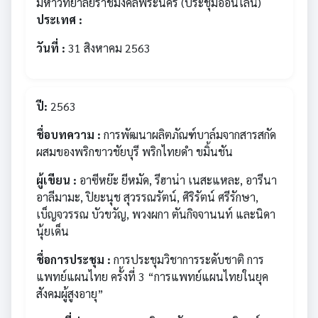
มหาวิทยาลัยราชมงคลพระนคร (ประชุมออนไลน์)
ประเทศ :
วันที่ :
31 สิงหาคม 2563
ปี:
2563
ชื่อบทความ :
การพัฒนาผลิตภัณฑ์บาล์มจากสารสกัด
ผสมของพริกขาวชัยบุรี พริกไทยดำ ขมิ้นชัน
ผู้เขียน :
อาซีหย๊ะ ยีหมัด, รีฮาน่า เนสะแหละ, อารีนา
อาลีมามะ, ปิยะนุช สุวรรณรัตน์, ศิริรัตน์ ศรีรักษา,
เบ็ญจวรรณ บัวขวัญ, พวงผกา ตันกิจจานนท์ และนิดา
นุ้ยเด็น
ชื่อการประชุม :
การประชุมวิชาการระดับชาติ การ
แพทย์แผนไทย ครั้งที่ 3 “การแพทย์แผนไทยในยุค
สังคมผู้สูงอายุ”