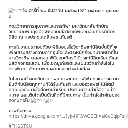
วันเสาร์ที่ ๒๐ ธันวาคม ๒๕๖๘ เวลา ๐๘.๐๐ – ๑๒.๐๐
น.
คณะวิทยาการสุขภาพและการกีฬา มหาวิทยาลัยทักษิณ
วิทยาเขตพัทลุง จัดพิธีมอบเสื้อวิชาชีพและมอบเกียรติบัตร
นิสิต ณ หอประชุมเฉลิมพระเกียรติ
ภายในงานประกอบด้วย พิธีมอบเสื้อวิชาชีพแก่นิสิตชั้นปีที่ ๒
เพื่อเสริมสร้างความภาคภูมิใจและตระหนักถึงบทบาทหน้าที่ใน
สายวิชาชีพ ตลอดจน พิธีมอบเกียรติบัตรแก่นิสิตเรียนดีและ
นิสิตกิจกรรมเด่น เพื่อเชิดชูเกียรติและเป็นขวัญกำลังใจใน
การพัฒนาศักยภาพของตนเองอย่างต่อเนื่อง
ในโอกาสนี้ คณะวิทยาการสุขภาพและการกีฬา ขอแสดงความ
ยินดีกับนิสิตทุกท่านที่ได้รับเกียรติ และขออวยพรให้นิสิตมี
ความมุ่งมั่น ตั้งใจศึกษาเล่าเรียน ประสบความสำเร็จตามเป้า
หมาย และเติบโตเป็นบัณฑิตที่มีคุณภาพ เป็นกำลังสำคัญของ
สังคมต่อไป
ภาพกิจกรรม :
https://drive.google.com/.../1yjM1FQWCSEhXaI6q0qIpTsK
#FHSSTSU