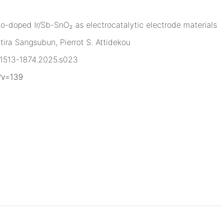
co-doped Ir/Sb-SnO₂ as electrocatalytic electrode materials
ra Sangsubun, Pierrot S. Attidekou
ia1513-1874.2025.s023
?v=139