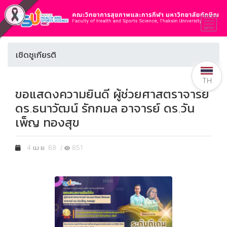
เชิดชูเกียรติ
TH
ขอแสดงความยินดี ผู้ช่วยศาสตราจารย์
ดร.ธนาวัฒน์ รักกมล อาจารย์ ดร.วัน
เพ็ญ ทองสุข
4 เม.ย. 68 /
851